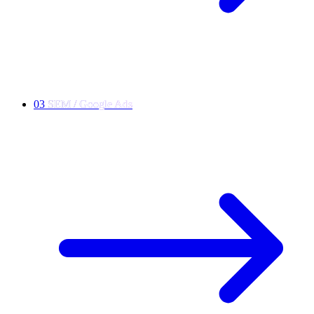
03
S
E
M
/
G
o
o
g
l
e
A
d
s