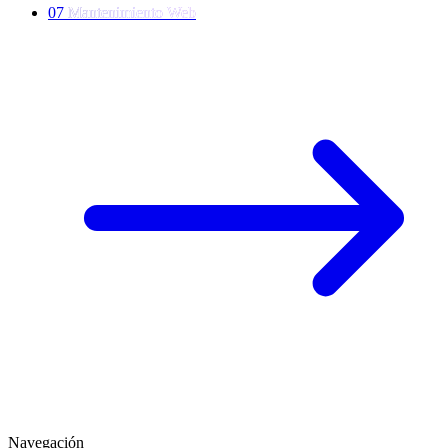
07
M
a
n
t
e
n
i
m
i
e
n
t
o
W
e
b
Navegación