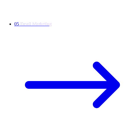
05
E
m
a
i
l
M
a
r
k
e
t
i
n
g