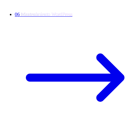
06
M
a
n
t
e
n
i
m
i
e
n
t
o
W
o
r
d
P
r
e
s
s